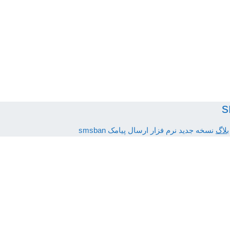
بلاگ
نسخه جدید نرم فزار ارسال پیامک smsban