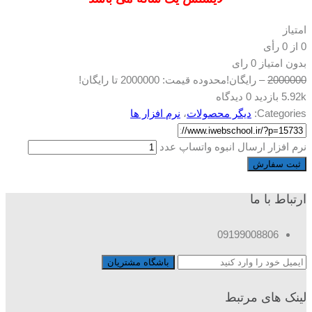
امتیاز
0
از
0
رأی
بدون امتیاز
0 رای
2000000
–
رایگان!
محدوده قیمت: 2000000 تا رایگان!
5.92k بازدید
0 دیدگاه
Categories:
دیگر محصولات
،
نرم افزار ها
نرم افزار ارسال انبوه واتساپ عدد
ثبت سفارش
ارتباط با ما
09199008806
لینک های مرتبط