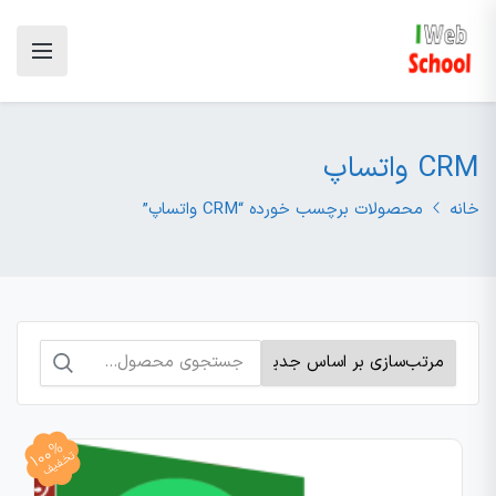
CRM واتساپ
خانه
محصولات برچسب خورده “CRM واتساپ”
جستجو
برای:
100%
تخفیف