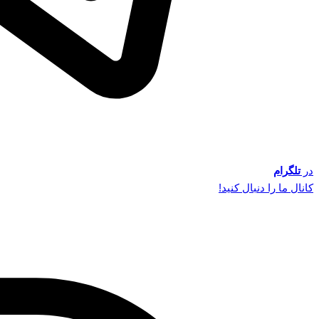
در
تلگرام
کانال ما را دنبال کنید!