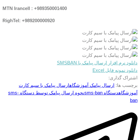
MTN Irancell : +989350001400
RighTel: +989200000920
دانلود نرم افزار ارسال پیامک با SMSBAN
دانلود نمونه فایل Excel
اشتراک گذاری:
برچسب ها:
ارسال پیامک آموزشگاه
ارسال پیامک با سیم کارت
آموزشگاه
دستگاه sms-ban
نحوه ارسال پیامک توسط دستگاه sms-
ban