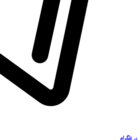
در
تلگرام