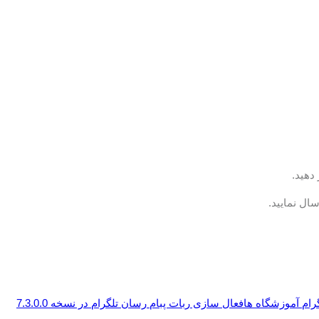
رام آموزشگاه ها
فعال سازی ربات پبام رسان تلگرام در نسخه 7.3.0.0