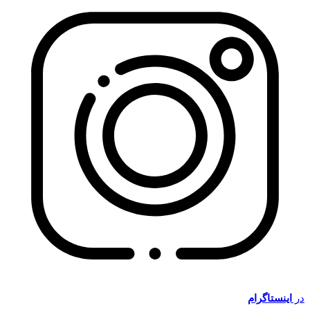
در
اینستاگرام