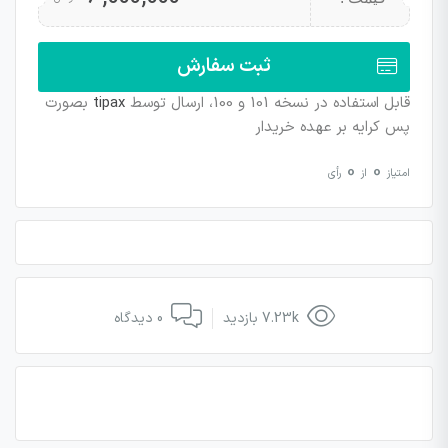
ثبت سفارش
قابل استفاده در نسخه 101 و 100، ارسال توسط
tipax
بصورت
پس کرایه بر عهده خریدار
0
0
امتیاز
از
رأی
7.23k بازدید
0 دیدگاه