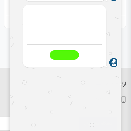
4,000,000
تومان
ارتباط با ما
09199008806