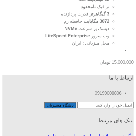
ترافیک
نامحدود
3 گیگاهرتز
قدرت پردازنده
3072 مگابایت
حافظه رم
دیسک پر سرعت
NVMe
وب سرور
LiteSpeed Enterprise
محل میزبانی : ایران
15,000,000
تومان
ارتباط با ما
09199008806
لینک های مرتبط
پیگیری مرسولات ارسالی توسط پست سفارشی