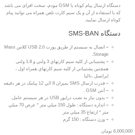
دستگاه ارسال پيام كوتاه يا GSM مودم، سخت افزای می باشد
كه با استفاده از آن و يک سيم كارت تلفن همراه می توانید پيام
كوتاه ارسال نمایيد.
دستگاه SMS-BAN
–
اتصال به سیستم از طريق پورت USB 2.0 کلاس Mass
Storage.
–
پشتيباني از کليه سيم کارتهاي 3 ولتي و 1.8 ولتی
همچنين پشتيباني از کليه سيم کارتهاي همراه اول ،
ايرانسل ،تالیا
–
قدرت ارسال SMS بميزان 8 الي 12 پیامک در هر دقيقه
–
آنتن GSM .
–
بدون نیاز به نصب درایور USB در هر سیستم عامل.
–
اندازه دستگاه : طول 150 ميلي متر * عرض 70 ميلي
متر * ارتفاع 35 ميلي متر
–
وزن دستگاه : 150 گرم
6,000,000
تومان