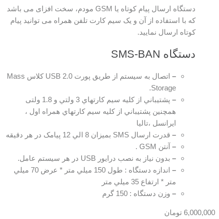
دستگاه ارسال پيام كوتاه يا GSM مودم، سخت افزای می باشد
كه با استفاده از آن و يک سيم كارت تلفن همراه می توانید پيام
كوتاه ارسال نمایيد.
دستگاه SMS-BAN
–
اتصال به سیستم از طريق پورت USB 2.0 کلاس Mass
Storage.
–
پشتيباني از کليه سيم کارتهاي 3 ولتي و 1.8 ولتی
همچنين پشتيباني از کليه سيم کارتهاي همراه اول ،
ايرانسل ،تالیا
–
قدرت ارسال SMS بميزان 8 الي 12 پیامک در هر دقيقه
–
آنتن GSM .
–
بدون نیاز به نصب درایور USB در هر سیستم عامل.
–
اندازه دستگاه : طول 150 ميلي متر * عرض 70 ميلي
متر * ارتفاع 35 ميلي متر
–
وزن دستگاه : 150 گرم
6,000,000
تومان